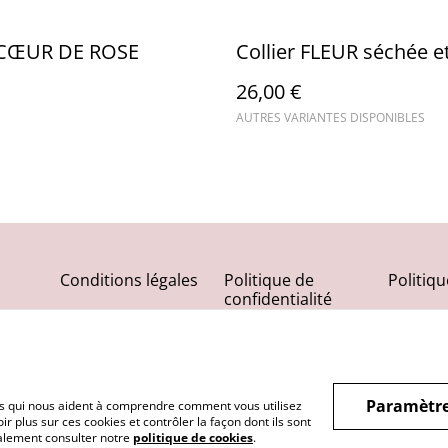
r CŒUR DE ROSE
Collier FLEUR séchée et
26,00 €
AUTRES VARIANTES DISPONIBLES
Conditions légales
Politique de
Politiq
confidentialité
Paramètre
hiers qui nous aident à comprendre comment vous utilisez
r plus sur ces cookies et contrôler la façon dont ils sont
galement consulter notre
politique de cookies
.