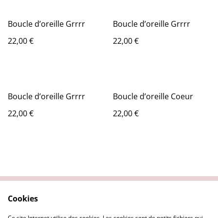
Boucle d’oreille Grrrr
Boucle d’oreille Grrrr
22,00 €
22,00 €
Boucle d’oreille Grrrr
Boucle d’oreille Coeur
22,00 €
22,00 €
Cookies
Contact
Conditions légales
Politique de
Politique de cookies
Ce site Internet utilise des cookies. Les cookies sont de petits fichiers qui